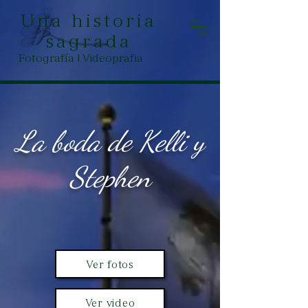
Una historia
sagrada
Fotografía | Videoprafia
La boda de Kelli y
Stephen
Ver fotos
Ver video