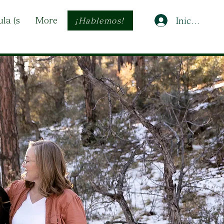
ula (s
More
Iniciar sesi
¡Hablemos!