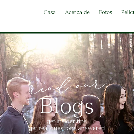
Casa
Acerca de
Fotos
Pelíc
Blogs
get insider tips
get real questions answered